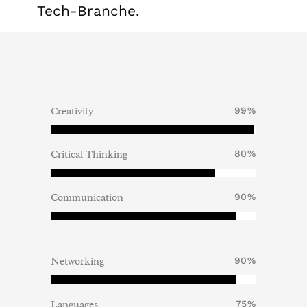
Tech-Branche.
Creativity
99
%
Critical Thinking
80
%
Communication
90
%
Networking
90
%
Languages
75
%