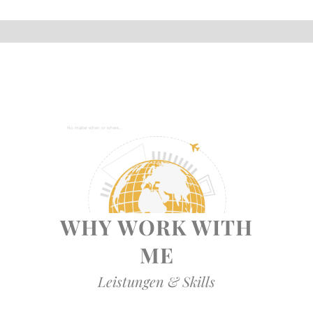
N
o
m
a
t
t
e
r
w
h
e
n
o
r
w
h
e
r
e
.
.
.
WHY WORK WITH
ME
Leistungen & Skills