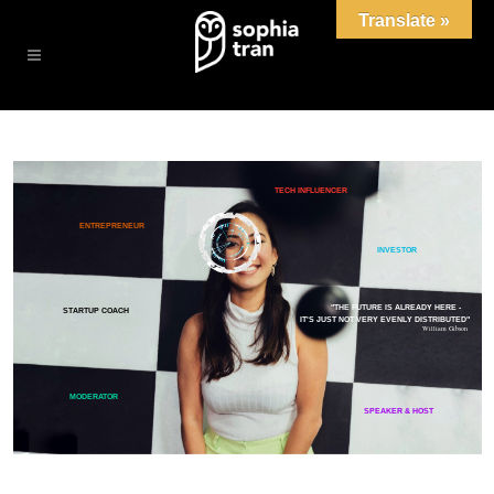
Translate »
T
E
C
H
I
N
F
L
U
E
N
C
E
R
E
N
T
R
E
P
R
E
N
E
U
R
I
N
V
E
S
T
O
R
"
T
H
E
F
U
T
U
R
E
I
S
A
L
R
E
A
D
Y
H
E
R
E
-
S
T
A
R
T
U
P
C
O
A
C
H
I
T
'
S
J
U
S
T
N
O
T
V
E
R
Y
E
V
E
N
L
Y
D
I
S
T
R
I
B
U
T
E
D
"
W
i
l
l
i
a
m
G
i
b
s
o
n
MODERATOR
S
P
E
A
K
E
R
&
H
O
S
T